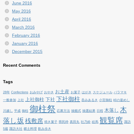
June 2016
May 2016
April 2016
March 2016
February 2016
January 2016
December 2015
Recent Comments
Tags
お土産
28年
Confections
おみやげ
おやき
お菓子
はがき
スケジュール
バラマキ
下社御柱
上社御柱
下社
一般参加
上社
呑みあるき
小宮御柱
峠の釜めし
御柱祭
木
木落し
川越し
平成
御柱
応募方法
抽籤式
抽選結果
日程
観覧席
落し坂
桟敷席
焼き菓子
県民枠
真田丸
社乃鈴
絵馬
諏訪
5蔵
諏訪大社
郷土料理
飲み歩き