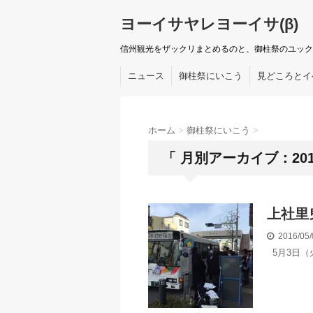
ヨーイサヤレヨーイサ(β)
信州観光をザックリまとめるのと、御柱祭のユック
ニュース
御柱祭にいこう
見どころとイ
ホーム
>
御柱祭にいこう
>
「 月別アーカイブ：201
上社里
2016/05
5月3日（