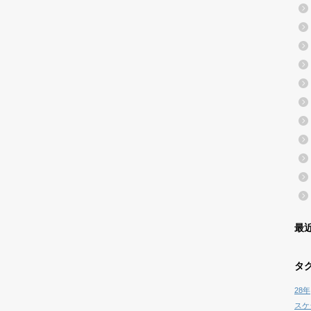
最
タ
28年
スケ