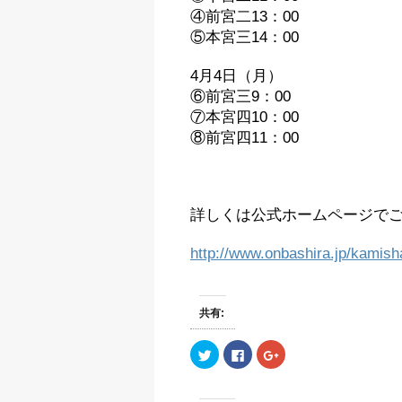
④前宮二13：00
⑤本宮三14：00
4月4日（月）
⑥前宮三9：00
⑦本宮四10：00
⑧前宮四11：00
詳しくは公式ホームページで
http://www.onbashira.jp/kamish
共有:
ク
F
ク
リ
a
リ
ッ
c
ッ
ク
e
ク
し
b
し