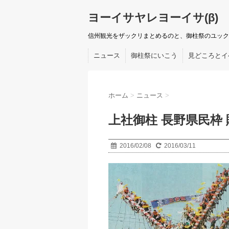
ヨーイサヤレヨーイサ(β)
信州観光をザックリまとめるのと、御柱祭のユック
ニュース
御柱祭にいこう
見どころとイ
ホーム
>
ニュース
>
上社御柱 長野県民枠 
2016/02/08
2016/03/11