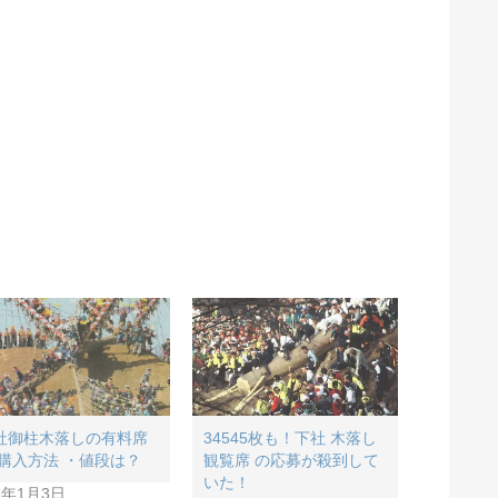
社御柱木落しの有料席
34545枚も！下社 木落し
 購入方法 ・値段は？
観覧席 の応募が殺到して
いた！
6年1月3日