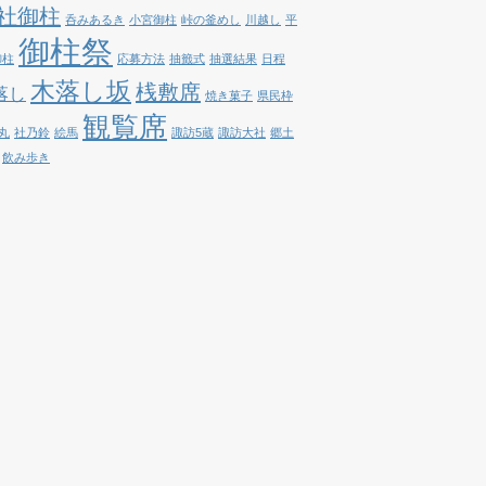
社御柱
呑みあるき
小宮御柱
峠の釜めし
川越し
平
御柱祭
御柱
応募方法
抽籤式
抽選結果
日程
木落し坂
桟敷席
落し
焼き菓子
県民枠
観覧席
丸
社乃鈴
絵馬
諏訪5蔵
諏訪大社
郷土
飲み歩き