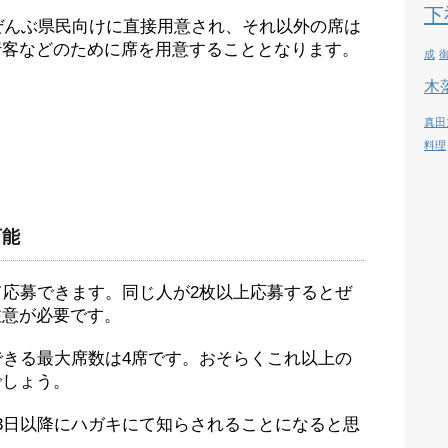
下
がぜんぶ県民向けに直接用意され、それ以外の席は
行客などのために席を用意することとなります。
成
木
真田
料理
可能
て応募できます。同じ人が2枚以上応募するとぜ
注意が必要です。
できる最大席数は4席です。おそらくこれ以上の
でしょう。
3日以降にハガキにて知らされることになると思