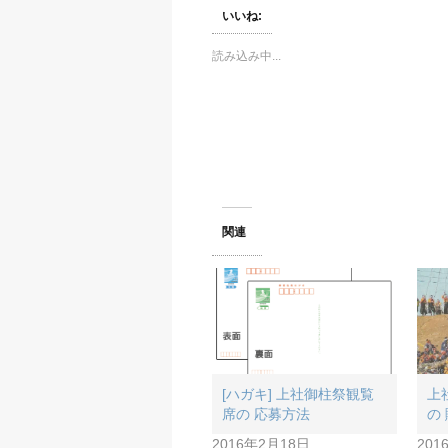
て
o
て
T
o
G
いいね:
w
k
o
i
で
o
t
共
g
読み込み中...
t
有
l
e
す
e
r
る
+
で
に
で
共
は
共
有
ク
有
(
リ
(
新
ッ
新
し
ク
し
い
し
い
ウ
て
ウ
ィ
く
ィ
ン
だ
ン
ド
さ
ド
ウ
い
ウ
関連
で
(
で
開
新
開
き
し
き
ま
い
ま
す
ウ
す
)
ィ
)
ン
ド
ウ
で
開
き
ま
[ハガキ] 上社御柱祭観覧
上
す
)
席の 応募方法
の
2016年2月18日
201