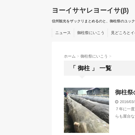
ヨーイサヤレヨーイサ(β)
信州観光をザックリまとめるのと、御柱祭のユック
ニュース
御柱祭にいこう
見どころとイ
ホーム
>
御柱祭にいこう
>
「 御柱 」 一覧
御柱祭
2016/03
７年に一度
らも屋台な