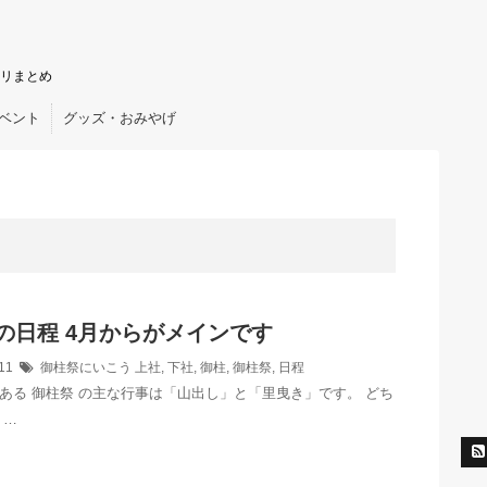
リまとめ
ベント
グッズ・おみやげ
の日程 4月からがメインです
/11
御柱祭にいこう
上社
,
下社
,
御柱
,
御柱祭
,
日程
ある 御柱祭 の主な行事は「山出し」と「里曳き」です。 どち
 …