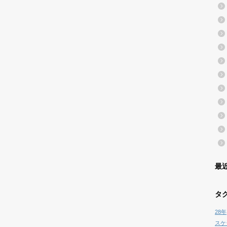
最
タ
28年
スケ